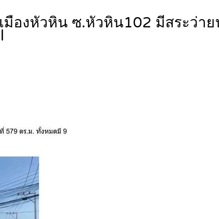
เมืองหัวหิน ซ.หัวหิน102 มีสระว่าย
l