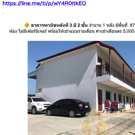
https://line.me/ti/p/wY4R0ItkEQ
.