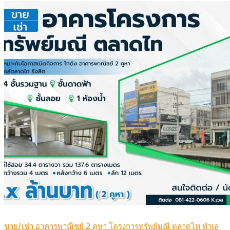
ขาย/เช่า อาคารพาณิชย์ 2 คูหา โครงการทรัพย์มณี ตลาดไท ทำเล