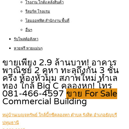
โรงงาน โกดัง คลังสินค้า
รีสอร์ท โรงแรม
โฮมออฟฟิต สำนักงาน พื้นที่
อื่นๆ
รับโพสต์อสังหา
หวยฟรี หวยแม่นๆ
ขายเพียง 2.9 ล้านบาท! อาคาร
พาณิชย์ 2 คูหา ทะลุถึงกัน 3 ชั้น
ครึ่ง ห้องหัวมุม สภาพใหม่ ทำเล
ทอง ใกล้ Big C คลองหก! โทร
081-466-4597
ขาย For Sale
Commercial Building
หมู่บ้านเบญจทรัพย์ ใกล้บี้กซีคลองหก ตำบล รังสิต อำเภอธัญบุรี
ปทุมธานี