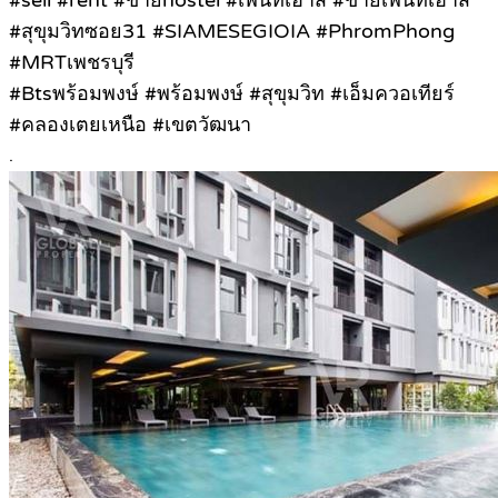
#sell #rent #ขายhostel #เพนท์เฮ้าส์ #ขายเพนท์เฮ้าส์
#สุขุมวิทซอย31 #SIAMESEGIOIA #PhromPhong
#MRTเพชรบุรี
#Btsพร้อมพงษ์ #พร้อมพงษ์ #สุขุมวิท #เอ็มควอเทียร์
#คลองเตยเหนือ #เขตวัฒนา
.