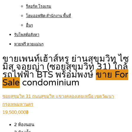
รีสอร์ท โรงแรม
โฮมออฟฟิต สำนักงาน พื้นที่
อื่นๆ
รับโพสต์อสังหา
หวยฟรี หวยแม่นๆ
ขายเพนท์เฮ้าส์หรู ย่านสุขุมวิท ไซ
มิส จอยญ่า (ซอยสุขุมวิท 31) ใกล้
รถไฟฟ้า BTS พร้อมพงษ์
ขาย For
Sale
condominium
ซอยสุขุมวิท 31 ถนนสุขุมวิท แขวงคลองเตยเหนือ เขตวัฒนา
กรุงเทพมหานคร
19,500,000฿
2
ห้องนอน