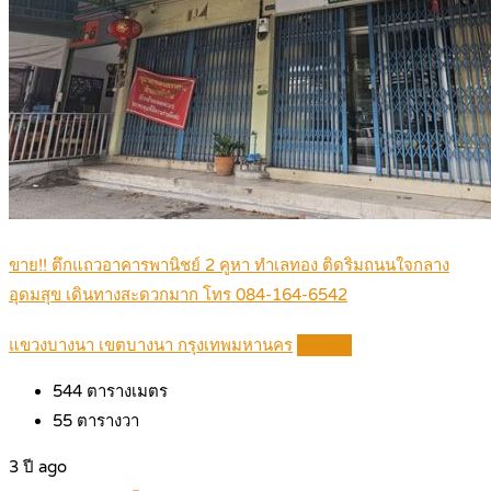
ขาย!! ตึกแถวอาคารพานิชย์ 2 คูหา ทำเลทอง ติดริมถนนใจกลาง
อุดมสุข เดินทางสะดวกมาก โทร 084-164-6542
แขวงบางนา เขตบางนา กรุงเทพมหานคร
Details
544
ตารางเมตร
55
ตารางวา
3 ปี ago