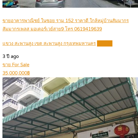
ขายอาคารพาณิชย์ ในซอย ราม 152 ราคาดี ใกล้หมู่บ้านสัมมากร
สัมมากรเพลส มอเตอร์เวย์สาย9 โทร 0619419639
แขวง สะพานสูง เขต สะพานสูง กรุงเทพมหานคร
Details
3 ปี ago
ขาย For Sale
35,000,000฿