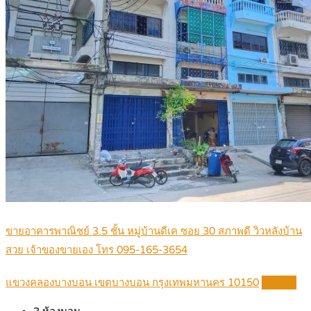
ขายอาคารพาณิชย์ 3.5 ชั้น หมู่บ้านดีเค ซอย 30 สภาพดี วิวหลังบ้าน
สวย เจ้าของขายเอง โทร 095-165-3654
แขวงคลองบางบอน เขตบางบอน กรุงเทพมหานคร 10150
Details