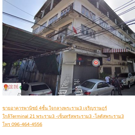
ขายอาคารพานิชย์ 4ชั้น ใจกลางพระราม3 เจริญราษฎร์
ใกล้Terminal 21 พระราม3 -เซ็นทรัลพระราม3 -โลตัสพระราม3
โทร 096-464-4556