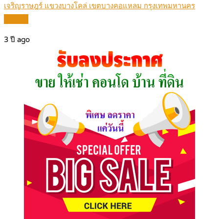
เจริญราษฎร์ แขวงบางโคล่ เขตบางคอแหลม กรุงเทพมหานคร
Details
3 ปี ago