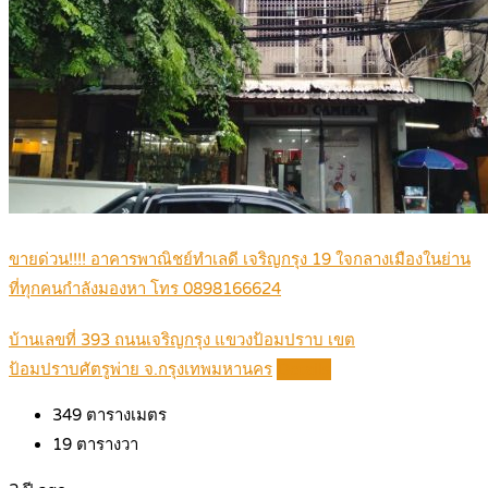
ขายด่วน!!!! อาคารพาณิชย์ทำเลดี เจริญกรุง 19 ใจกลางเมืองในย่าน
ที่ทุกคนกำลังมองหา โทร 0898166624
บ้านเลขที่ 393 ถนนเจริญกรุง แขวงป้อมปราบ เขต
ป้อมปราบศัตรูพ่าย จ.กรุงเทพมหานคร
Details
349
ตารางเมตร
19
ตารางวา