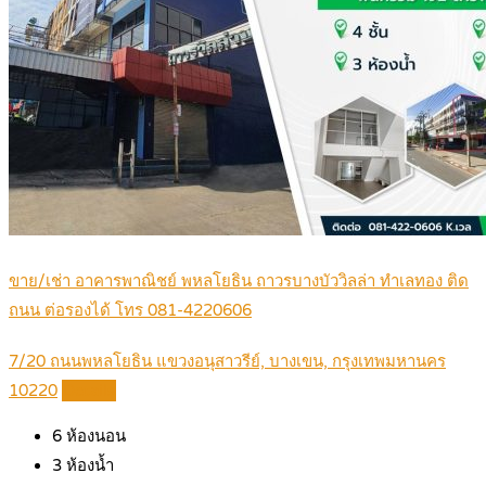
ขาย/เช่า อาคารพาณิชย์ พหลโยธิน ถาวรบางบัววิลล่า ทำเลทอง ติด
ถนน ต่อรองได้ โทร 081-4220606
7/20 ถนนพหลโยธิน แขวงอนุสาวรีย์, บางเขน, กรุงเทพมหานคร
10220
Details
6
ห้องนอน
3
ห้องน้ำ