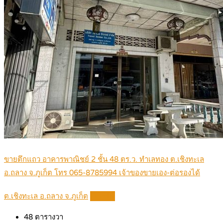
ขายตึกแถว อาคารพาณิชย์ 2 ชั้น 48 ตร.ว. ทำเลทอง ต.เชิงทะเล
อ.ถลาง จ.ภูเก็ต โทร 065-8785994 เจ้าของขายเอง-ต่อรองได้
ต.เชิงทะเล อ.ถลาง จ.ภูเก็ต
Details
48
ตารางวา