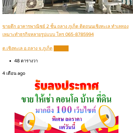
ขายตึก อาคารพาณิชย์ 2 ชั้น ถลาง ภูเก็ต ติดถนนเชิงทะเล ทำเลทอง
เหมาะทำธุรกิจหลายรูปแบบ โทร 065-8785994
ต.เชิงทะเล อ.ถลาง จ.ภูเก็ต
Details
48
ตารางวา
4 เดือน ago