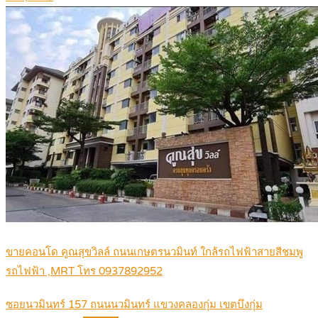
ขายคอนโด คูณสุขวิลล์ ถนนเกษตรนวมินท์ ใกล้รถไฟฟ้าสายสีชมพู
รถไฟฟ้า ,MRT โทร 0937892952
ซอยนวมินทร์ 157 ถนนนวมินทร์ แขวงคลองกุ่ม เขตบึงกุ่ม