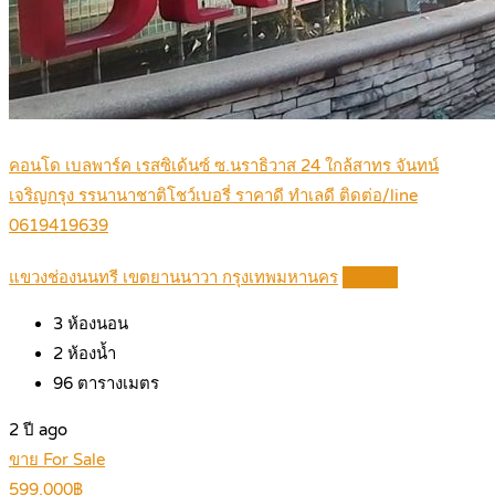
คอนโด เบลพาร์ค เรสซิเด​้​น​ซ์​ ซ.นราธิวาส 24 ใกล้สาทร จันทน์
เจริญกรุง รรนานาชาติโชว์เบอรี่ ราคาดี ทำเลดี ติดต่อ/line
0619419639
แขวงช่องนนทรี เขตยานนาวา กรุงเทพมหานคร
Details
3
ห้องนอน
2
ห้องน้ำ
96
ตารางเมตร
2 ปี ago
ขาย For Sale
599,000฿