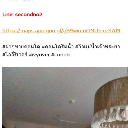
Line: secondno2
https://maps.app.goo.gl/gB9wimnQNUhjm37d9
#ฝากขายคอนโด #คอนโดริมน้ำ #วิวเเม่น้ำเจ้าพระยา
#ไอวี่ริเวอร์ #ivyriver #condo