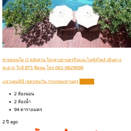
ขายคอนโด Q หลังสวน ใจกลางย่านธุรกิจและไลฟ์สไตล์ เดินทาง
สะดวก ใกล้ BTS ชิดลม โทร 061-9829696
แขวงลุมพินี เขตปทุมวัน กรุงเทพมหานคร
Details
2
ห้องนอน
2
ห้องน้ำ
94
ตารางเมตร
2 ปี ago