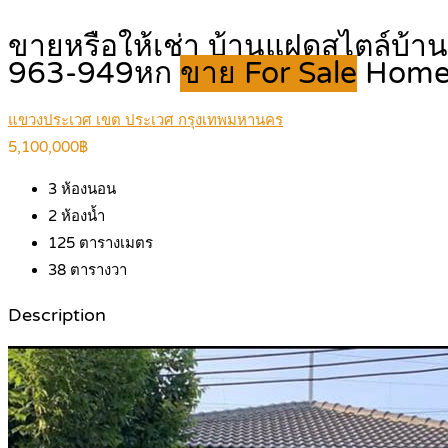
ขายหรือให้เช่า บ้านแฝดสไตล์บ้านเ
963-949หก
ขาย For Sale
Hom
แขวงประเวศ เขต ประเวศ กรุงเทพมหานคร
5,100,000฿
3
ห้องนอน
2
ห้องน้ำ
125
ตารางเมตร
38
ตารางวา
Description