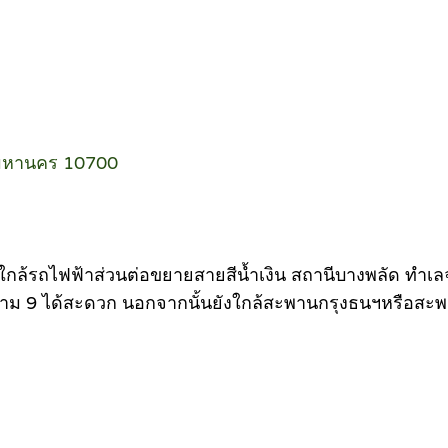
ทพมหานคร 10700
 ใกล้รถไฟฟ้าส่วนต่อขยายสายสีน้ำเงิน สถานีบางพลัด ทำเ
ะราม 9 ได้สะดวก นอกจากนั้นยังใกล้สะพานกรุงธนฯหรือสะพานซั