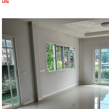
เงิน
.
.