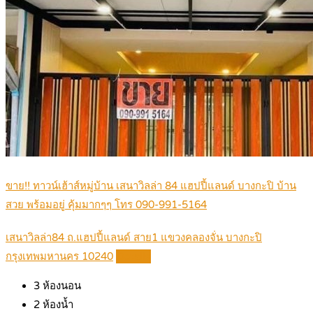
ขาย!! ทาวน์เฮ้าส์หมู่บ้าน เสนาวิลล่า 84 แฮปปี้แลนด์ บางกะปิ บ้าน
สวย พร้อมอยู่ คุ้มมากๆๆ โทร 090-991-5164
เสนาวิลล่า84 ถ.แฮปปี้แลนด์ สาย1 แขวงคลองจั่น บางกะปิ
กรุงเทพมหานคร 10240
Details
3
ห้องนอน
2
ห้องน้ำ