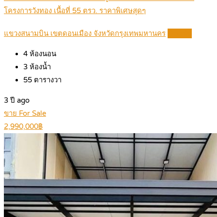
โครงการวังทอง เนื้อที่ 55 ตรว. ราคาพิเศษสุดๆ
แขวงสนามบิน เขตดอนเมือง จังหวัดกรุงเทพมหานคร
Details
4
ห้องนอน
3
ห้องน้ำ
55
ตารางวา
3 ปี ago
ขาย For Sale
2,990,000฿