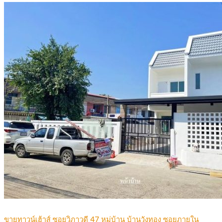
ขายทาวน์เฮ้าส์ ซอยวิภาวดี 47 หมู่บ้าน บ้านวังทอง ซอยภายใน