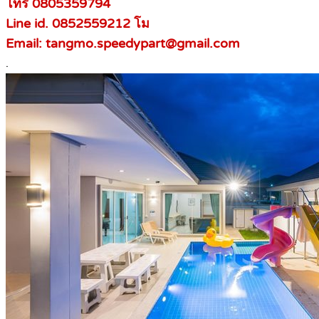
โทร 0805359794
Line id. 0852559212 โม
Email: tangmo.speedypart@gmail.com
.