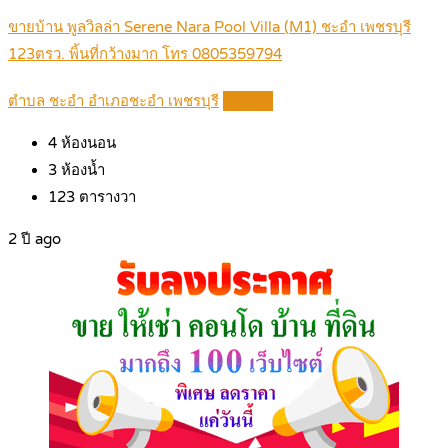
ขายบ้าน พูลวิลล่า Serene Nara Pool Villa (M1) ชะอำ เพชรบุรี
123ตรว. พิ้นที่กว้างมาก โทร 0805359794
ตำบล ชะอำ อำเภอชะอำ เพชรบุรี
Details
4
ห้องนอน
3
ห้องน้ำ
123
ตารางวา
2 ปี ago