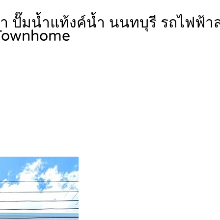
ดา ปั๊มน้ำแท้งค์น้ำ นนทบุรี รถไฟฟ
 Townhome