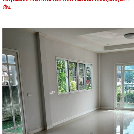
เงิน
.
.