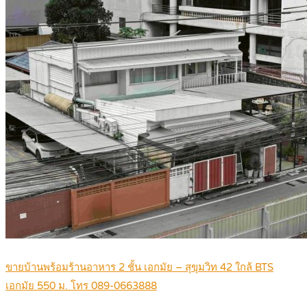
ขายบ้านพร้อมร้านอาหาร 2 ชั้น เอกมัย – สุขุมวิท 42 ใกล้ BTS
เอกมัย 550 ม. โทร 089-0663888