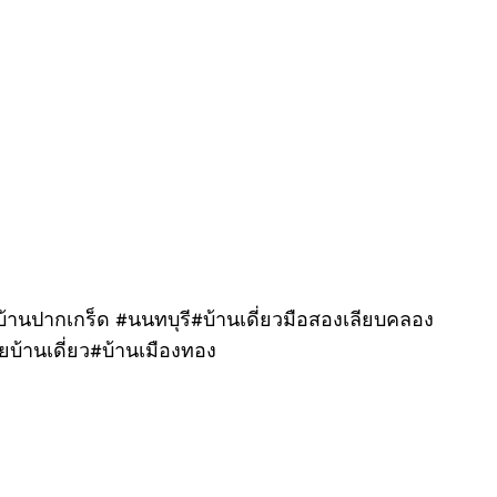
บ้านปากเกร็ด #นนทบุรี#บ้านเดี่ยวมือสองเลียบคลอง
ยบ้านเดี่ยว#บ้านเมืองทอง