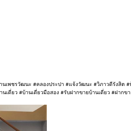
ู่บ้านเพชรวัฒนะ #คลองประปา #แจ้งวัฒนะ #วิภาวดีรังสิต #
านเดี่ยว #บ้านเดี่ยวมือสอง #รับฝากขายบ้านเดี่ยว #ฝากขา