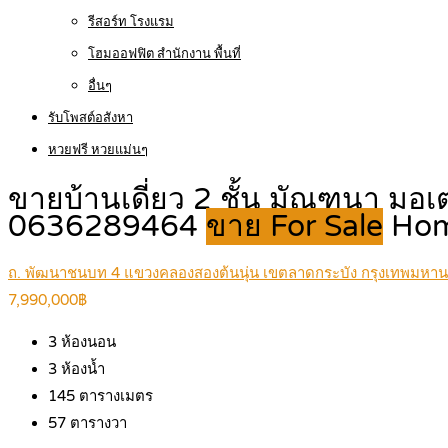
รีสอร์ท โรงแรม
โฮมออฟฟิต สำนักงาน พื้นที่
อื่นๆ
รับโพสต์อสังหา
หวยฟรี หวยแม่นๆ
ขายบ้านเดี่ยว 2 ชั้น มัณฑนา มอเต
0636289464
ขาย For Sale
Ho
ถ. พัฒนาชนบท 4 แขวงคลองสองต้นนุ่น เขตลาดกระบัง กรุงเทพมหา
7,990,000฿
3
ห้องนอน
3
ห้องน้ำ
145
ตารางเมตร
57
ตารางวา