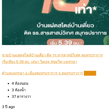
ขายบ้านแฝดสไตล์บ้านเดี่ยว ติด รร.สารสาสน์วิเทศ สมุทรปราการ
เริ่มเพียง 5.39 ลบ. เสนา วิลเลจ สุขุมวิท-แพรกษา
ตำบลแพรกษา อ.เมืองสมุทรปราการ จ.สมุทรปราการ
Details
4
ห้องนอน
3
ห้องน้ำ
37
ตารางวา
3 ปี ago