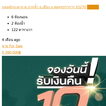
ถนนจักกะพาก ต.ปากน้ำ อ.เมือง จ.สมุทรปราการ 10270
Details
6
ห้องนอน
2
ห้องน้ำ
122
ตารางวา
4 เดือน ago
ขาย For Sale
5,390,000฿