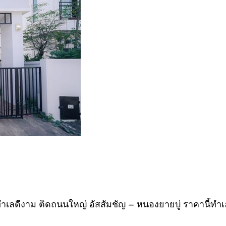
ทำเลดีงาม ติดถนนใหญ่ อัสสัมชัญ – หนองยายบู่ ราคานี้ทำเ