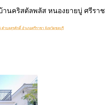
่บ้านคริสตัลพลัส หนองยายบู่ ศรีรา
 ตำบลสุรศักดิ์ อำเภอศรีราชา จังหวัดชลบุรี