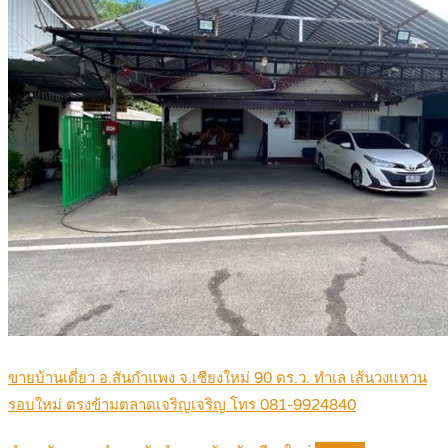
ขายบ้านเดี่ยว อ.สันกำแพง จ.เชียงใหม่ 90 ตร.ว. ทำเล เส้นวงแหวน
รอบใหม่ ตรงข้ามตลาดเจริญเจริญ โทร 081-9924840