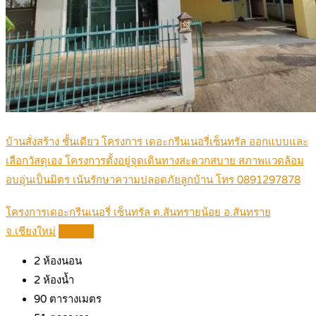
บ้านสั่งสร้าง ชั้นเดียว โครงการ เดอะกรีนเนอรี่เซ็นทรัล ออกแบบและ
เลือกวัสดุเอง โครงการตั้งอยู่จุดเดินทางสะดวกสบาย สภาพแวดล้อม
อบอุ่นเป็นมิตร เน้นรักษาความปลอดภัยลูกบ้าน โทร 0891297878
โครงการเดอะกรีนเนอรี่ เซ็นทรัล ต.สันทรายน้อย อ.สันทราย
จ.เชียงใหม่
Details
2
ห้องนอน
2
ห้องน้ำ
90
ตารางเมตร