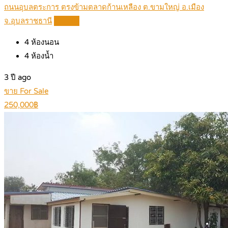
ถนนอุบลตระการ ตรงข้ามตลาดก้านเหลือง ต.ขามใหญ่ อ.เมือง
จ.อุบลราชธานี
Details
4
ห้องนอน
4
ห้องน้ำ
3 ปี ago
ขาย For Sale
250,000฿