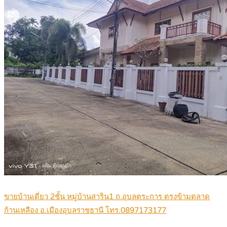
ขายบ้านเดี่ยว 2ชั้น หมู่บ้านสาริน1 ถ.อุบลตระการ ตรงข้ามตลาด
ก้านเหลือง อ.เมืองอุบลราชธานี โทร.0897173177