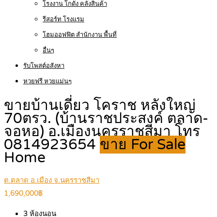
โรงงาน โกดัง คลังสินค้า
รีสอร์ท โรงแรม
โฮมออฟฟิต สำนักงาน พื้นที่
อื่นๆ
รับโพสต์อสังหา
หวยฟรี หวยแม่นๆ
ขายบ้านเดี่ยว โคราช หลังใหญ่
70ตรว. (บ้านราชประสงค์ ตลาด-
จอหอ) อ.เมืองนครราชสีมา โทร
0814923654
ขาย For Sale
Home
ต.ตลาด อ.เมือง จ.นครราชสีมา
1,690,000฿
3
ห้องนอน