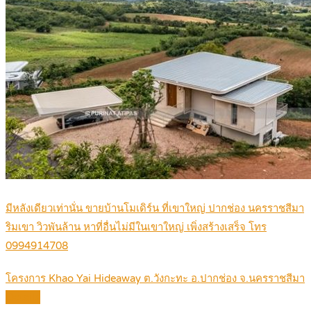
มีหลังเดียวเท่านั่น ขายบ้านโมเดิร์น ที่เขาใหญ่ ปากช่อง นครราชสีมา
ริมเขา วิวพันล้าน หาที่อื่นไม่มีในเขาใหญ่ เพิ่งสร้างเสร็จ โทร
0994914708
โครงการ Khao Yai Hideaway ต.วังกะทะ อ.ปากช่อง จ.นครราชสีมา
Details