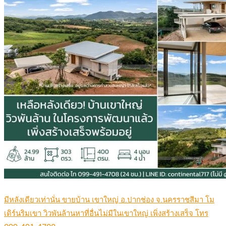
มีหลังเดียวเท่านั่น ขายบ้าน เขาใหญ่ อ.ปากช่อง จ.นครราชสีมา โม
เดิร์นริมเขา วิวพันล้านหาที่อื่นไม่มีในเขาใหญ่ เพิ่งสร้างเสร็จ โทร