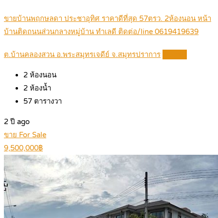
ขายบ้านพฤกษลดา ประชาอุทิศ ราคาดีที่สุด 57ตรว. 2ห้องนอน หน้า
บ้านติดถนนส่วนกลางหมู่บ้าน ทำเลดี ติดต่อ/line 0619419639
ต.บ้านคลองสวน อ.พระสมุทรเจดีย์ จ.สมุทรปราการ
Details
2
ห้องนอน
2
ห้องน้ำ
57
ตารางวา
2 ปี ago
ขาย For Sale
9,500,000฿