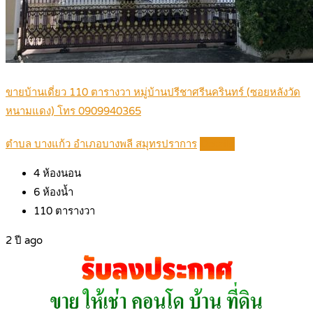
ขายบ้านเดี่ยว 110 ตารางวา หมู่บ้านปรีชาศรีนครินทร์ (ซอยหลังวัด
หนามแดง) โทร 0909940365
ตำบล บางแก้ว อำเภอบางพลี สมุทรปราการ
Details
4
ห้องนอน
6
ห้องน้ำ
110
ตารางวา
2 ปี ago