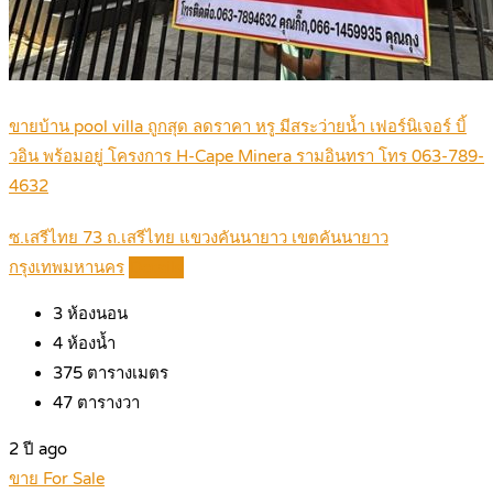
ขายบ้าน pool villa ถูกสุด ลดราคา หรู มีสระว่ายน้ำ เฟอร์นิเจอร์ บิ้
วอิน พร้อมอยู่ โครงการ H-Cape Minera รามอินทรา โทร 063-789-
4632
ซ.เสรีไทย 73 ถ.เสรีไทย แขวงคันนายาว เขตคันนายาว
กรุงเทพมหานคร
Details
3
ห้องนอน
4
ห้องน้ำ
375
ตารางเมตร
47
ตารางวา
2 ปี ago
ขาย For Sale