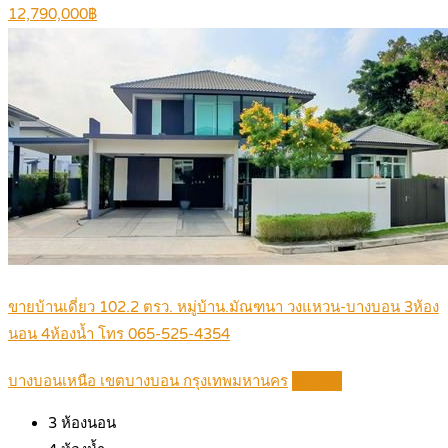
12,790,000฿
ขายบ้านเดี่ยว 102.2 ตรว. หมู่บ้าน.มัณฑนา วงแหวน-บางบอน 3ห้อง
นอน 4ห้องน้ำ โทร 065-525-4354
บางบอนเหนือ เขตบางบอน กรุงเทพมหานคร
Details
3
ห้องนอน