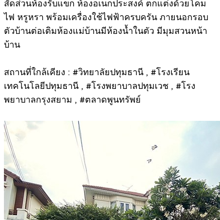
สัดส่วนห้องรับแขก ห้องอเนกประสงค์ ตกแต่งด้วยโคม
ไฟ หรูหรา พร้อมเครื่องใช้ไฟฟ้าครบครัน ภายนอกรอบ
ตัวบ้านต่อเติมห้องแม่บ้านมีห้องน้ำในตัว มีมุมสวนหน้า
บ้าน
สถานที่ใกล้เคียง : #วิทยาลัยปทุมธานี , #โรงเรียน
เทคโนโลยีปทุมธานี , #โรงพยาบาลปทุมเวช , #โรง
พยาบาลกรุงสยาม , #ตลาดพูนทรัพย์