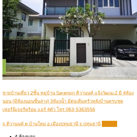
ขายบ้านเดี่ยว 2ชั้น หมู่บ้าน Saransiri ติวานนท์ แจ้งวัฒนะ2 มี 4ห้อง
นอน (มีห้องนอนชั้นล่าง) 3ห้องน้ำ มีต่อเติมครัวหลังบ้านครบชุด
เฟอร์นิเจอร์พร้อม แอร์ 4ตัว โทร 063-5363556
ถ.ติวานนท์ ต.บ้านใหม่ อ.เมืองปทุมธานี จ.ปทุมธานี
Details
4
ห้องนอน