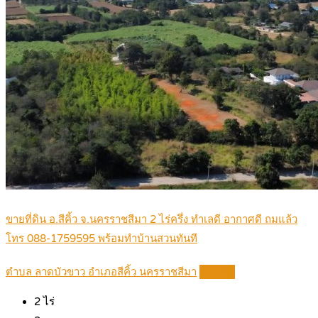
ขายที่ดิน อ.สีคิ้ว จ.นครราชสีมา 2 ไร่ครึ่ง ทำเลดี อากาศดี ถมแล้ว
โทร 088-1759595 พร้อมทำบ้านสวนทันที
ตำบล ลาดบัวขาว อำเภอสีคิ้ว นครราชสีมา
Details
2
ไร่