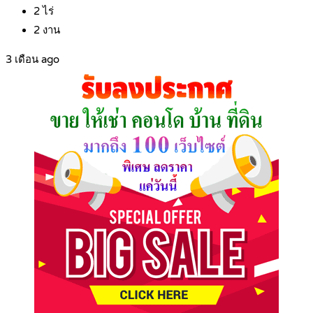
2
ไร่
2
งาน
3 เดือน ago