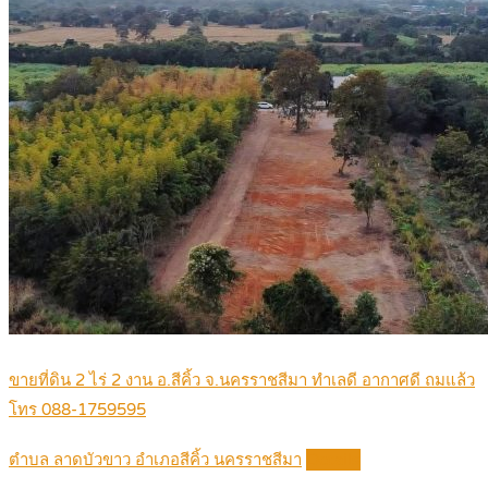
ขายที่ดิน 2 ไร่ 2 งาน อ.สีคิ้ว จ.นครราชสีมา ทำเลดี อากาศดี ถมแล้ว
โทร 088-1759595
ตำบล ลาดบัวขาว อำเภอสีคิ้ว นครราชสีมา
Details