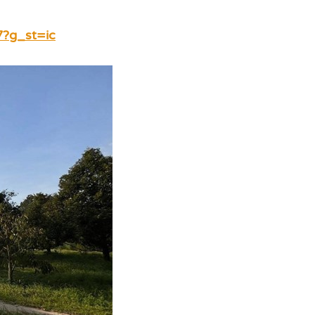
7?g_st=ic