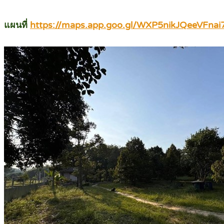
แผนที่
https://maps.app.goo.gl/WXP5nikJQeeVFnai