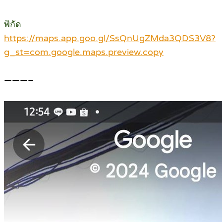
พิกัด
https://maps.app.goo.gl/SsQnUgZMda3QDS3V8?
g_st=com.google.maps.preview.copy
———–