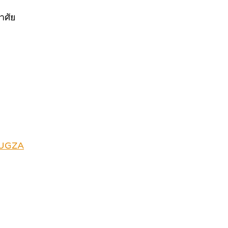
าศัย
fUGZA