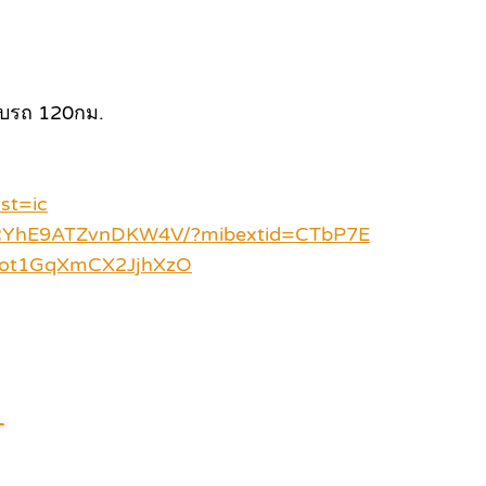
ขับรถ 120กม.
st=ic
/uRYhE9ATZvnDKW4V/?mibextid=CTbP7E
i=ot1GqXmCX2JjhXzO
_