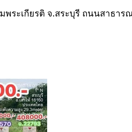
ฉลิมพระเกียรติ จ.สระบุรี ถนนสาธ