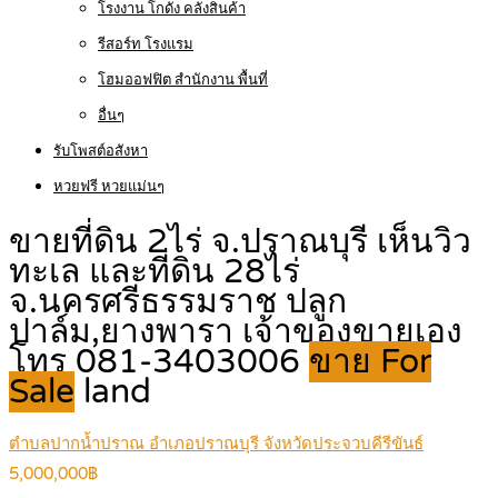
โรงงาน โกดัง คลังสินค้า
รีสอร์ท โรงแรม
โฮมออฟฟิต สำนักงาน พื้นที่
อื่นๆ
รับโพสต์อสังหา
หวยฟรี หวยแม่นๆ
ขายที่ดิน 2ไร่ จ.ปราณบุรี เห็นวิว
ทะเล และที่ดิน 28ไร่
จ.นครศรีธรรมราช ปลูก
ปาล์ม,ยางพารา เจ้าของขายเอง
โทร 081-3403006
ขาย For
Sale
land
ตำบลปากน้ำปราณ อำเภอปราณบุรี จังหวัดประจวบคีรีขันธ์
5,000,000฿