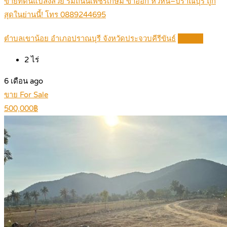
ขายที่ดินแปลงสวย ริมถนนเพชรเกษม ขาออก หัวหิน–ปราณบุรี ถูก
สุดในย่านนี้! โทร 0889244695
ตำบลเขาน้อย อำเภอปราณบุรี จังหวัดประจวบคีรีขันธ์
Details
2
ไร่
6 เดือน ago
ขาย For Sale
500,000฿