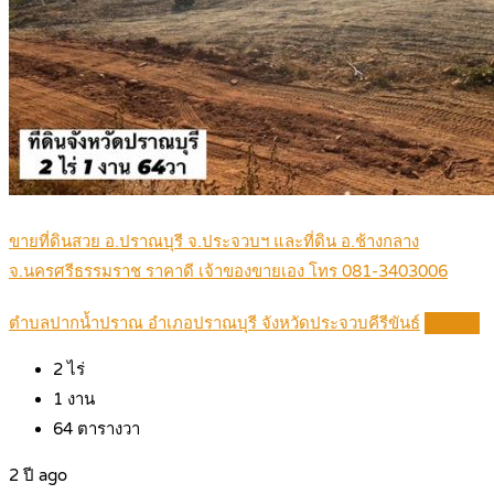
ขายที่ดินสวย อ.ปราณบุรี จ.ประจวบฯ และที่ดิน อ.ช้างกลาง
จ.นครศรีธรรมราช ราคาดี เจ้าของขายเอง โทร 081-3403006
ตำบลปากน้ำปราณ อำเภอปราณบุรี จังหวัดประจวบคีรีขันธ์
Details
2
ไร่
1
งาน
64
ตารางวา
2 ปี ago