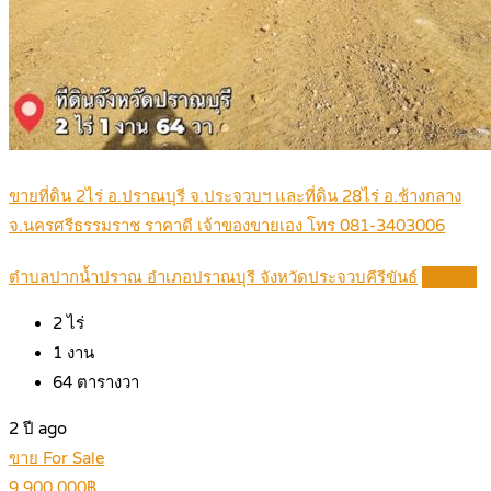
ขายที่ดิน 2ไร่ อ.ปราณบุรี จ.ประจวบฯ และที่ดิน 28ไร่ อ.ช้างกลาง
จ.นครศรีธรรมราช ราคาดี เจ้าของขายเอง โทร 081-3403006
ตำบลปากน้ำปราณ อำเภอปราณบุรี จังหวัดประจวบคีรีขันธ์
Details
2
ไร่
1
งาน
64
ตารางวา
2 ปี ago
ขาย For Sale
9,900,000฿