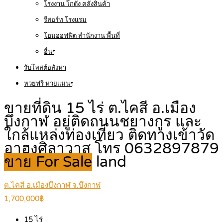
โรงงาน โกดัง คลังสินค้า
รีสอร์ท โรงแรม
โฮมออฟฟิต สำนักงาน พื้นที่
อื่นๆ
รับโพสต์อสังหา
หวยฟรี หวยแม่นๆ
ขายที่ดิน 15 ไร่ ต.ไคสี อ.เมือง
บึงกาฬ อยู่ติดถนนชยางกูร และ
ใกล้แหล่งท่องเที่ยว ติดทางเข้าวัด
อาฮงศิลาวาส โทร 0632897879
ขาย For Sale
land
ต.ไคสี อ.เมืองบึงกาฬ จ.บึงกาฬ
1,700,000฿
15
ไร่