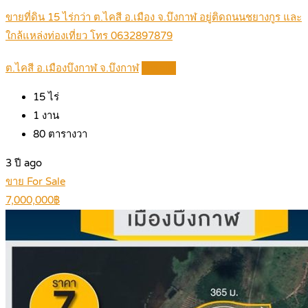
ขายที่ดิน 15 ไร่กว่า ต.ไคสี อ.เมือง จ.บึงกาฬ อยู่ติดถนนชยางกูร และ
ใกล้แหล่งท่องเที่ยว โทร 0632897879
ต.ไคสี อ.เมืองบึงกาฬ จ.บึงกาฬ
Details
15
ไร่
1
งาน
80
ตารางวา
3 ปี ago
ขาย For Sale
7,000,000฿