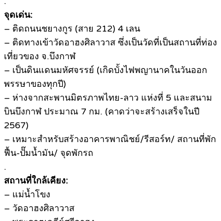
.
จุดเด่น:
– ติดถนนชยางกูร (สาย 212) 4 เลน
– ติดทางเข้าวัดอาฮงศิลาวาส ซึ่งเป็นวัดที่เป็นสถานที่ท่อง
เที่ยวของ จ.บึงกาฬ
– เป็นดินแดนมหัศจรรย์ (เกิดบั้งไฟพญานาคในวันออก
พรรษาของทุกปี)
– ห่างจากสะพานมิตรภาพไทย-ลาว แห่งที่ 5 และสนาม
บินบึงกาฬ ประมาณ 7 กม. (คาดว่าจะสร้างเสร็จในปี
2567)
– เหมาะสำหรับสร้างอาคารพาณิชย์/รีสอร์ท/ สถานที่พัก
ฟื้น-ปั๊มน้ำมัน/ จุดพักรถ
.
สถานที่ใกล้เคียง:
– แม่น้ำโขง
– วัดอาฮงศิลาวาส