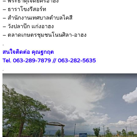
– พระธาตุเจดีย์ศรีอาฮง
– ธาราโขงรีสอร์ท
– สำนักงานเทศบาลตำบลไคสี
– วังปลาบึก แก่งอาฮง
– ตลาดเกษตรชุมชนโนนศิลา-อาฮง
.
สนใจติดต่อ คุณฐกฤต
Tel. 063-289-7879 // 063-282-5635
.