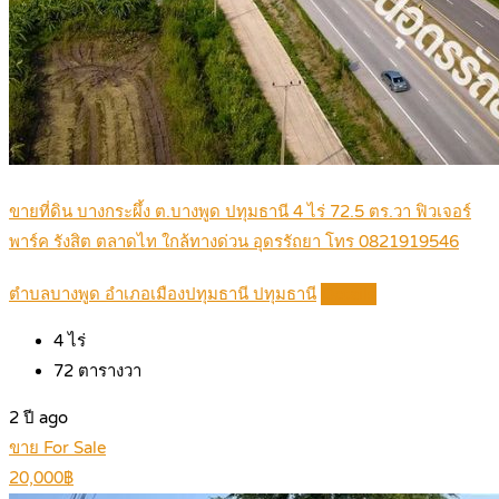
ขายที่ดิน บางกระผึ้ง ต.บางพูด ปทุมธานี 4 ไร่ 72.5 ตร.วา ฟิวเจอร์
พาร์ค รังสิต ตลาดไท ใกล้ทางด่วน อุดรรัถยา โทร 0821919546
ตำบลบางพูด อำเภอเมืองปทุมธานี ปทุมธานี
Details
4
ไร่
72
ตารางวา
2 ปี ago
ขาย For Sale
20,000฿