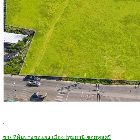
.
ขายที่ดินบางขะแยง เมืองปทุมธานี ซอยพูลศรี