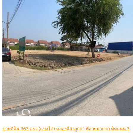
ขายที่ดิน 363 ตรว.(แบ่งได้) คลองสี่ลำลูกกา ที่สวยมากกก ติดถนน 3