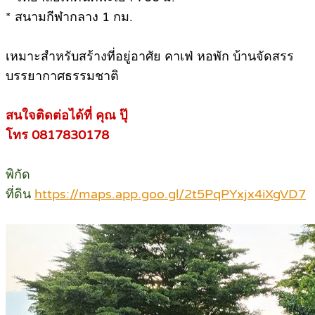
* สนามกีฬากลาง 1 กม.
เหมาะสำหรับสร้างที่อยู่อาศัย คาเฟ่ หอพัก บ้านจัดสรร
บรรยากาศธรรมชาติ
สนใจติดต่อได้ที่ คุณ ปุ๊
โทร 0817830178
พิกัด
ที่ดิน
https://maps.app.goo.gl/2t5PqPYxjx4iXgVD7