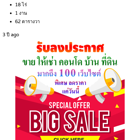
18
ไร่
1
งาน
62
ตารางวา
3 ปี ago