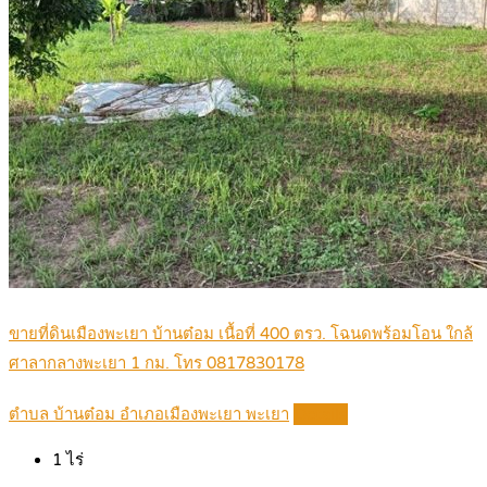
ขายที่ดินเมืองพะเยา บ้านต๋อม เนื้อที่ 400 ตรว. โฉนดพร้อมโอน ใกล้
ศาลากลางพะเยา 1 กม. โทร 0817830178
ตำบล บ้านต๋อม อำเภอเมืองพะเยา พะเยา
Details
1
ไร่