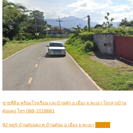
ขายที่ดิน พร้อมโรงเรือน เเละบ้านพัก อ.เมือง จ.พะเยา ใจกลางบ้าน
ต๋อมดง โทร 088-1018661
92 หมู่5 บ้านต๋อมดง ต.บ้านต๋อม อ.เมือง จ.พะเยา
Details