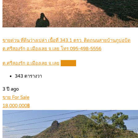
ขายด่วน ที่ดินว่างเปล่า เนื้อที่ 343.1 ตรว. ติดถนนสายบ้านภูบ่อบิด
ต.ศรีสองรัก อ.เมืองเลย จ.เลย โทร 095-498-5556
ต.ศรีสองรัก อ.เมืองเลย จ.เลย
Details
343
ตารางวา
3 ปี ago
ขาย For Sale
18,000,000฿