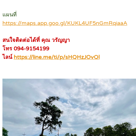
แผนที่
https://maps.app.goo.gl/KUKL4UF5nGmRqiaaA
สนใจติดต่อได้ที่ คุณ วรัญญา
โทร 094-9154199
ไลน์
https://line.me/ti/p/sHQHzJOvQl