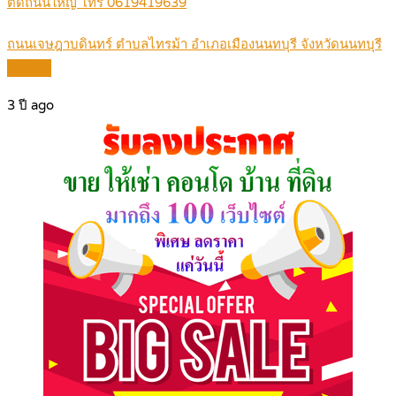
ติดถนนใหญ่ โทร 0619419639
ถนนเจษฎาบดินทร์ ตำบลไทรม้า อำเภอเมืองนนทบุรี จังหวัดนนทบุรี
Details
3 ปี ago