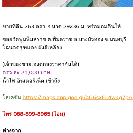
ขายที่ดิน 263 ตรว. ขนาด 29×36 ม. พร้อมถมดินให้
ซอยวัดพูนพิมลราช ต.พิมลราช อ.บางบัวทอง จ.นนทบุรี
โฉนดครุฑแดง ผังสีเหลือง
(เจ้าของขายเองตกลงราคากันได้)
ตรว.ละ 21,000 บาท
น้ำไฟ อินเตอร์เน็ต เข้าถึง
โลเคชั่น
https://maps.app.goo.gl/aG6sxFL4w4g7pA
โทร 088-899-8965 (โอม)
ห่างจาก