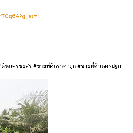
nTGq6A?g_st=il
ี่ดินนครชัยศรี #ขายที่ดินราคาถูก #ขายที่ดินนครปฐม