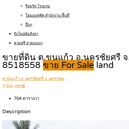
รีสอร์ท โรงแรม
โฮมออฟฟิต สำนักงาน พื้นที่
อื่นๆ
รับโพสต์อสังหา
หวยฟรี หวยแม่นๆ
ขายที่ดิน ต.ขุนแก้ว อ.นครชัยศ
8518558
ขาย For Sale
land
ต.ขุนแก้ว อ.นครชัยศรี จ.นครปฐม
7,500,000฿
704
ตารางวา
Description