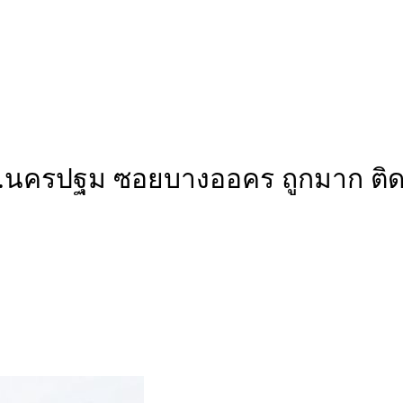
รี จ.นครปฐม ซอยบางออคร ถูกมาก ต