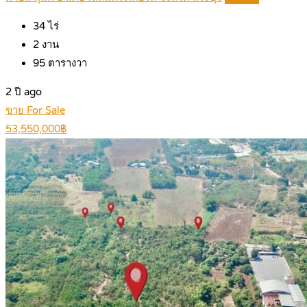
34
ไร่
2
งาน
95
ตารางวา
2 ปี ago
ขาย For Sale
53,550,000฿