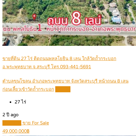
ขายที่ดิน 27 ไร่ ติดถนนพหลโยธิน 8 เลน ใกล้วัดถ้ำกระบอก
อ.พระพุทธบาท จ.สระบุรี โทร.093-441-5691
ตำบลขุนโขลน อำเภอพระพุทธบาท จังหวัดสระบุรี หน้าถนน 8 เลน
ก่อนเลี้ยวเข้าวัดถ้ำกระบอก
Details
27
ไร่
2 ปี ago
Featured
ขาย For Sale
49,000,000฿