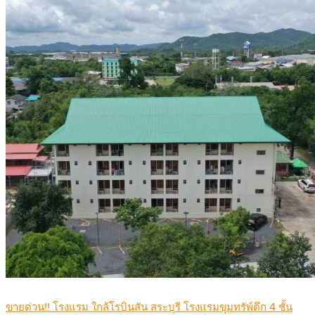
ขายด่วน!! โรงแรม ใกล้โรบินสัน สระบุรี โรงแรมขุมทรัพ์ตึก 4 ชั้น