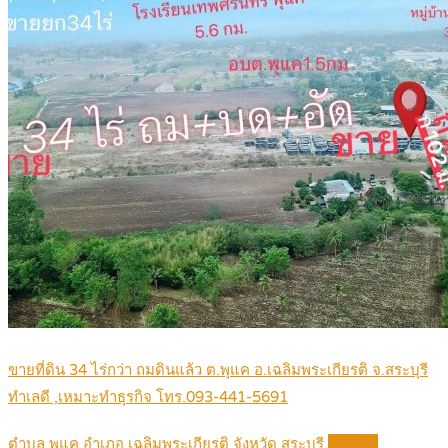
ขายที่ดิน 34 ไร่กว่า ถมดินแล้ว ต.พุแค อ.เฉลิมพระเกียรติ จ.สระบุรี
ทำเลดี ,เหมาะทำธุรกิจ โทร.093-441-5691
ตำบล พุแค อำเภอ เฉลิมพระเกียรติ จังหวัด สระบุรี
Details