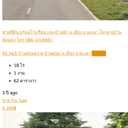
ขายที่ดิน พร้อมโรงเรือน เเละบ้านพัก อ.เมือง จ.พะเยา ใจกลางบ้าน
ต๋อมดง โทร 088-1018661
92 หมู่5 บ้านต๋อมดง ต.บ้านต๋อม อ.เมือง จ.พะเยา
Details
18
ไร่
1
งาน
62
ตารางวา
3 ปี ago
ขาย For Sale
6,300฿