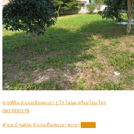
ขายที่ดิน อำเภอเมืองพะเยา 1 ไร่ โฉนด พร้อมโอน โทร
0817830178
ตำบล บ้านต๋อม อำเภอเมืองพะเยา พะเยา
Details