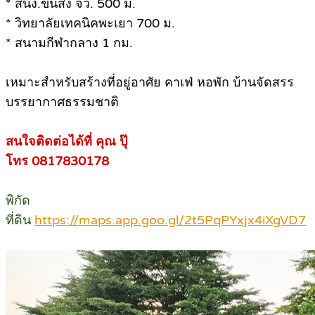
* สนง.ขนส่ง จว. 500 ม.
* วิทยาลัยเทคนิคพะเยา 700 ม.
* สนามกีฬากลาง 1 กม.
เหมาะสำหรับสร้างที่อยู่อาศัย คาเฟ่ หอพัก บ้านจัดสรร
บรรยากาศธรรมชาติ
สนใจติดต่อได้ที่ คุณ ปุ๊
โทร 0817830178
พิกัด
ที่ดิน
https://maps.app.goo.gl/2t5PqPYxjx4iXgVD7