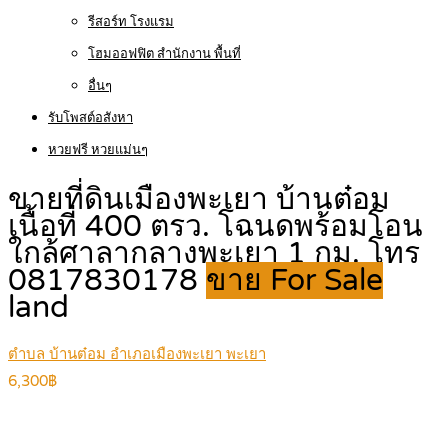
รีสอร์ท โรงแรม
โฮมออฟฟิต สำนักงาน พื้นที่
อื่นๆ
รับโพสต์อสังหา
หวยฟรี หวยแม่นๆ
ขายที่ดินเมืองพะเยา บ้านต๋อม
เนื้อที่ 400 ตรว. โฉนดพร้อมโอน
ใกล้ศาลากลางพะเยา 1 กม. โทร
0817830178
ขาย For Sale
land
ตำบล บ้านต๋อม อำเภอเมืองพะเยา พะเยา
6,300฿