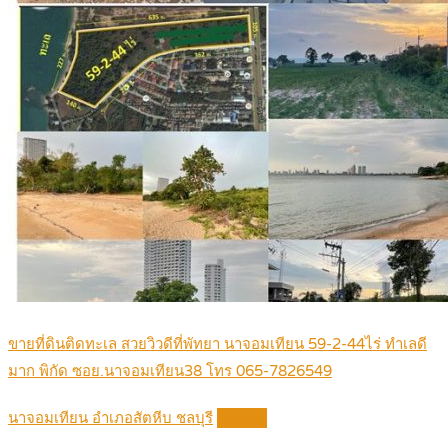
ขายที่ดินติดทะเล สวยวิวดีที่พัทยา นาจอมเทียน 59-2-44ไร่ ทำเลดี
มาก พิกัด ซอย.นาจอมเทียน38 ‬‭โทร 065-7826549‬
นาจอมเทียน อำเภอสัตหีบ ชลบุรี
Details