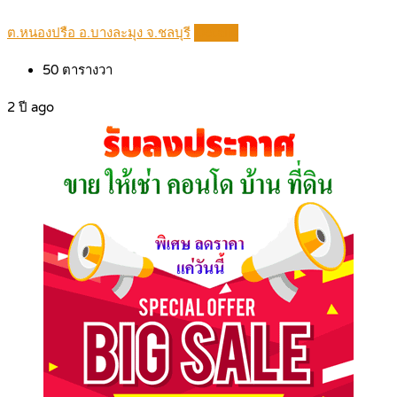
ต.หนองปรือ อ.บางละมุง จ.ชลบุรี
Details
50
ตารางวา
2 ปี ago