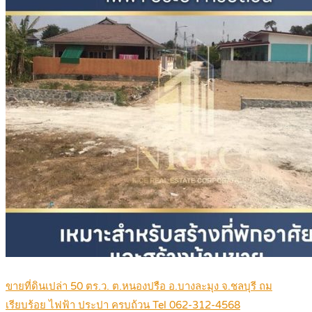
ขายที่ดินเปล่า 50 ตร.ว. ต.หนองปรือ อ.บางละมุง จ.ชลบุรี ถม
เรียบร้อย ไฟฟ้า ประปา ครบถ้วน Tel 062-312-4568