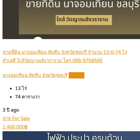
ขายที่ดิน นาจอมเทียน สัตหีบ จังหวัดชลบุรี จำนวน 13-0-74 ไร่
ทำเลดี ใกล้วัดญาณสังวราราม โทร 095-9759595
นาจอมเทียน สัตหีบ จังหวัดชลบุรี
Details
13
ไร่
74
ตารางวา
3 ปี ago
ขาย For Sale
1,400,000฿