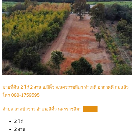
ขายที่ดิน 2 ไร่ 2 งาน อ.สีคิ้ว จ.นครราชสีมา ทำเลดี อากาศดี ถมแล้ว
โทร 088-1759595
ตำบล ลาดบัวขาว อำเภอสีคิ้ว นครราชสีมา
Details
2
ไร่
2
งาน