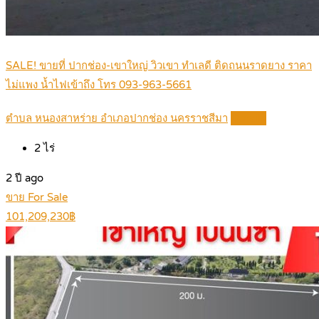
SALE! ขายที่ ปากช่อง-เขาใหญ่ วิวเขา ทำเลดี ติดถนนราดยาง ราคา
ไม่แพง น้ำไฟเข้าถึง โทร 093-963-5661
ตำบล หนองสาหร่าย อำเภอปากช่อง นครราชสีมา
Details
2
ไร่
2 ปี ago
ขาย For Sale
101,209,230฿