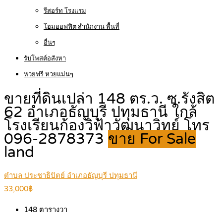
รีสอร์ท โรงแรม
โฮมออฟฟิต สำนักงาน พื้นที่
อื่นๆ
รับโพสต์อสังหา
หวยฟรี หวยแม่นๆ
ขายที่ดินเปล่า 148 ตร.ว. ซ.รังสิต
62 อำเภอธัญบุรี ปทุมธานี ใกล้
โรงเรียนก้องวิฟ้าวัฒนาวิทย์ โทร
096-2878373
ขาย For Sale
land
ตำบล ประชาธิปัตย์ อำเภอธัญบุรี ปทุมธานี
33,000฿
148
ตารางวา