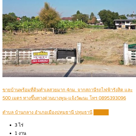
ขายบ้านพร้อมที่ดินทำเลสวยมาก 4กม. จากสถานีรถไฟฟ้ารังสิต และ
500 เมตร ทางขึ้นทางด่วนบางพูน-แจ้งวัฒนะ โทร 0895393096
ตำบล บ้านกลาง อำเภอเมืองปทุมธานี ปทุมธานี
Details
3
ไร่
1
งาน