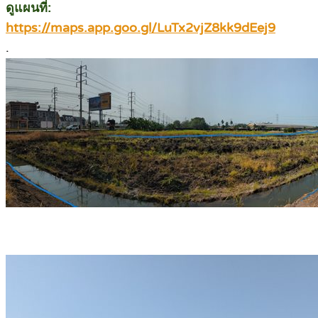
ดูแผนที่:
https://maps.app.goo.gl/LuTx2vjZ8kk9dEej9
.