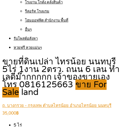
โรงงาน โกดัง คลังสินค้า
รีสอร์ท โรงแรม
โฮมออฟฟิต สำนักงาน พื้นที่
อื่นๆ
รับโพสต์อสังหา
หวยฟรี หวยแม่นๆ
ขายที่ดินเปล่า ไทรน้อย นนทบุรี
5ไร่ 1งาน 2ตรว. ถนน 6 เลน ทำ
เลดีม๊ากกกกก เจ้าของขายเอง
โทร 0816125663
ขาย For
Sale
land
ถ. บางกรวย - กรุงเทพ ตำบลไทรน้อย อำเภอไทรน้อย นนทบุรี
35,000฿
5
ไร่