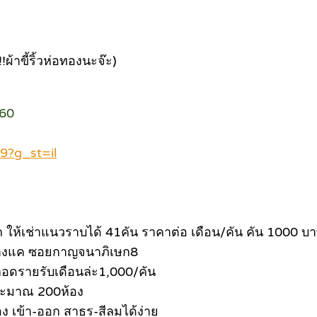
!ผ้าขี้ริ้วห่อทองนะจ๊ะ)
160
9?g_st=il
ถ ให้เช่าแนวราบได้ 41คัน ราคาต่อ เดือน/คัน คัน 1000 บา
ตี้บางแค ซอยกาญจนาภิเษก8
ลอดรายรับเดือนล่ะ1,000/คัน
ระมาณ 200ห้อง
ง เข้า-ออก สาธร-สีลมได้ง่าย