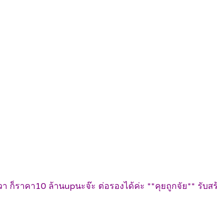
ก็ราคา10 ล้านupนะจ๊ะ ต่อรองได้ค่ะ **คุยถูกจัย** รับสร