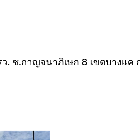
5ตรว. ซ.กาญจนาภิเษก 8 เขตบางแ