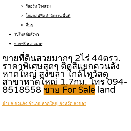
รีสอร์ท โรงแรม
โฮมออฟฟิต สำนักงาน พื้นที่
อื่นๆ
รับโพสต์อสังหา
หวยฟรี หวยแม่นๆ
ขายที่ดินสวยมากๆ 2ไร่ 44ตรว.
ราคาพิเศษสุดๆ ติดสี่แยกควนลัง
หาดใหญ่ สงขลา ใกล้ไทวัสดุ
สาขาหาดใหญ่ 1.7กม. โทร 094-
8518558
ขาย For Sale
land
ตำบล ควนลัง อำเภอ หาดใหญ่ จังหวัด สงขลา