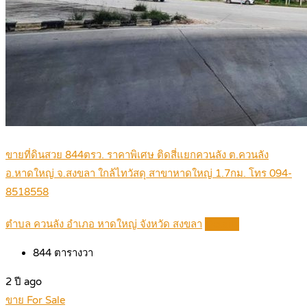
ขายที่ดินสวย 844ตรว. ราคาพิเศษ ติดสี่แยกควนลัง ต.ควนลัง
อ.หาดใหญ่ จ.สงขลา ใกล้ไทวัสดุ สาขาหาดใหญ่ 1.7กม. โทร 094-
8518558
ตำบล ควนลัง อำเภอ หาดใหญ่ จังหวัด สงขลา
Details
844
ตารางวา
2 ปี ago
ขาย For Sale