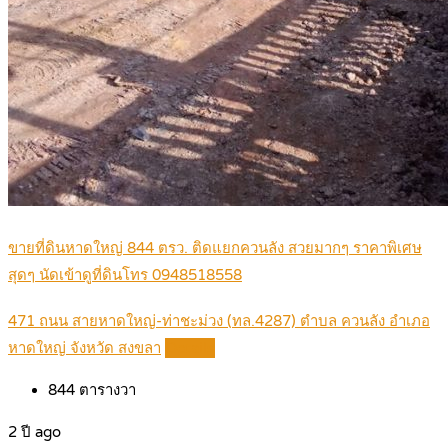
ขายที่ดินหาดใหญ่ 844 ตรว. ติดแยกควนลัง สวยมากๆ ราคาพิเศษ
สุดๆ นัดเข้าดูที่ดินโทร 0948518558
471 ถนน สายหาดใหญ่-ท่าชะม่วง (ทล.4287) ตำบล ควนลัง อำเภอ
หาดใหญ่ จังหวัด สงขลา
Details
844
ตารางวา
2 ปี ago