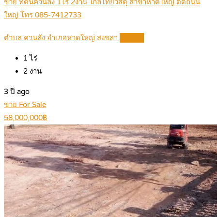
ขาย ที่ดินควนลัง 1ไร่ 2งาน ใกล้ไทยวัสดุ สาขาหาดใหญ่ ติดถนน
ใหญ่ โทร 085-7412733
ตำบล ควนลัง อำเภอหาดใหญ่ สงขลา
Details
1
ไร่
2
งาน
3 ปี ago
ขาย For Sale
58,000,000฿