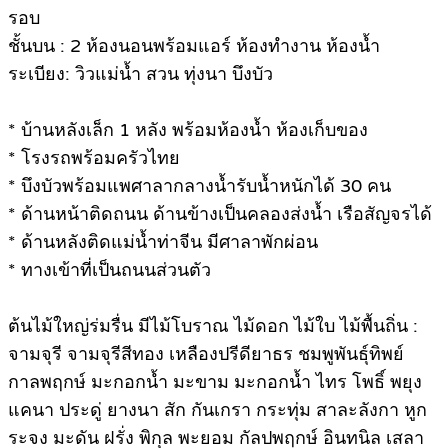
รอบ
ชั้นบน : 2 ห้องนอนพร้อมแอร์ ห้องทำงาน ห้องน้ำ
ระเบียง: วิวแม่น้ำ สวน ทุ่งนา บึงบัว
* บ้านหลังเล็ก 1 หลัง พร้อมห้องน้ำ ห้องเก็บของ
* โรงรถพร้อมครัวไทย
* บึงบัวพร้อมแพศาลากลางน้ำรับน้ำหนักได้ 30 คน
* ด้านหน้าติดถนน ด้านข้างเป็นคลองส่งน้ำ เรือสัญจรได้
* ด้านหลังติดแม่น้ำท่าจีน มีศาลาพักผ่อน
* ทางเข้าที่เป็นถนนส่วนตัว
ต้นไม้ใหญ่ร่มรื่น มีไม้โบราณ ไม้ดอก ไม้ใบ ไม้พื้นถิ่น :
จามจุรี จามจุรีสีทอง เหลืองปรีดียาธร ชมพูพันธุ์ทิพย์
กาลพฤกษ์ มะกอกน้ำ มะขาม มะกอกน้ำ ไทร โพธิ์ พยุง
แคนา ประดู่ ยางนา สัก กันเกรา กระทุ่ม สาละลังกา หูก
ระจง มะดัน ฝรั่ง พิกุล พะยอม กัลปพฤกษ์ อินทนิล เสลา