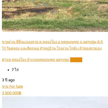
ขายด่วน ที่ดินแปลงสวย ต.คลองโยง อ.พุทธมณฑล จ.นครปฐม 6.5
ไร่ ริมคลอง และติดถนน ทำหมู่บ้าน,โรงงาน,โกดัง เจ้าของขายเอง
ตำบล คลองโยง อำเภอพุทธมณฑล นครปฐม
Details
7
ไร่
3 ปี ago
ขาย For Sale
3,500,000฿