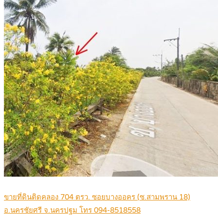
ขายที่ดินติดคลอง 704 ตรว. ซอยบางออคร (ซ.สามพราน 18)
อ.นครชัยศรี จ.นครปฐม โทร 094-8518558