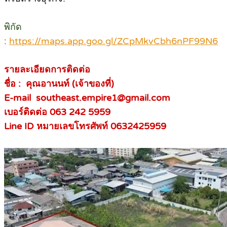
พิกัด
:
https://maps.app.goo.gl/ZCpMkvCbh6nPF99N6
รายละเอียดการติดต่อ
ชื่อ : คุณอานนท์ (เจ้าของที่)
E-mail southeast.empire1@gmail.com
เบอร์ติดต่อ 063 242 5959
Line ID หมายเลขโทรศัพท์ 0632425959