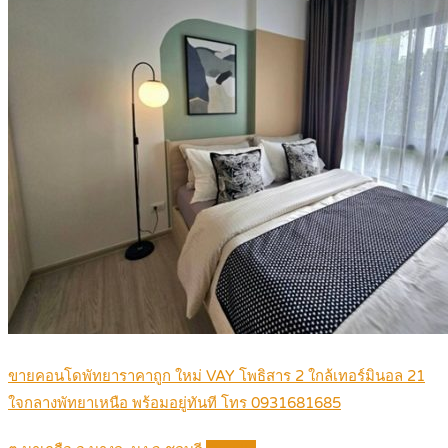
ขายคอนโดพัทยาราคาถูก ใหม่ VAY โพธิสาร 2 ใกล้เทอร์มินอล 21
ใจกลางพัทยาเหนือ พร้อมอยู่ทันที โทร 0931681685