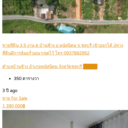
ขายที่ดิน 3.5 งาน ต.บ้านช้าง อ.พนัสนิคม จ.ชลบุรี เข้าออกได้ 2ทาง
ที่ดินมีการล้อมรั่วอณาเขตไว้ โทร 0937892952
ตำบลบ้านช้าง อำเภอพนัสนิคม จังหวัดชลบุรี
Details
350
ตารางวา
3 ปี ago
ขาย For Sale
1,390,000฿