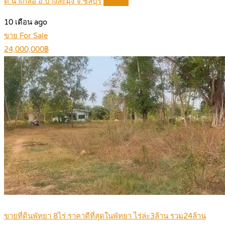
ต.นาเกลือ อ.บางละมุง จ.ชลบุรี
Details
10 เดือน ago
ขาย For Sale
24,000,000฿
ขายที่ดินพัทยา 8ไร่ ราคาดีที่สุดในพัทยา ไร่ล่ะ3ล้าน รวม24ล้าน