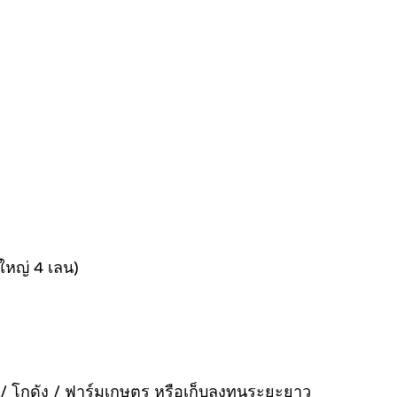
ใหญ่ 4 เลน)
/ โกดัง / ฟาร์มเกษตร หรือเก็บลงทุนระยะยาว