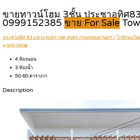
ขายทาวน์โฮม 3ชั้น ประชาอุทิศ83 
0999152385
ขาย For Sale
Tow
ประชาอุทิศ 83 แขวง ทุ่งครุ เขต ทุ่งครุ กรุงเทพมหานคร / ใกล้ถนนให
4,900,000฿
4
ห้องนอน
3
ห้องน้ำ
50-60
ตารางวา
Description