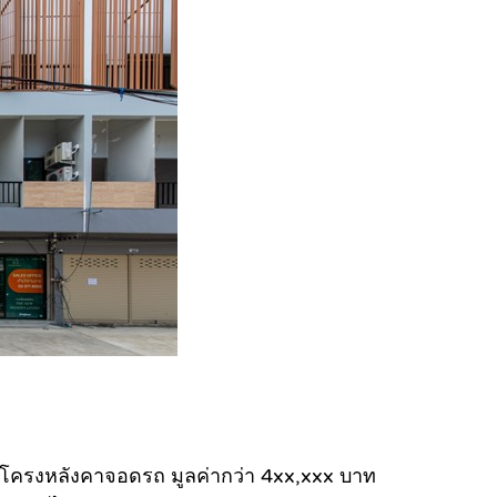
 , โครงหลังคาจอดรถ มูลค่ากว่า 4xx,xxx บาท