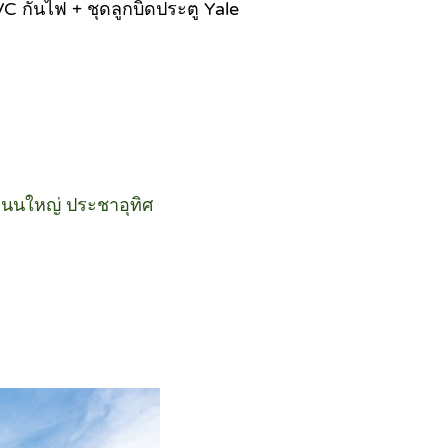
 กันไฟ + ชุดลูกบิดประตู Yale
ล้ถนนใหญ่ ประชาอุทิศ